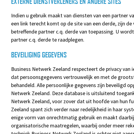
EXTERNE DIENSTVERLENERS EN ANDERE SITES
Indien u gebruik maakt van diensten van een partner va
een link terecht komt op de site van een derde, zijn d
betreffende partner c.q. derde van toepassing. U word
partner c.q. derde te raadplegen.
BEVEILIGING GEGEVENS
Business Netwerk Zeeland respecteert de privacy van i
dat persoonsgegevens vertrouwelijk en met de groots
behandeld. Alle persoonlijke gegevens zijn beveiligd o
Netwerk Zeeland. Deze database is uitsluitend toegan
Netwerk Zeeland, voor zover dat uit hoofde van hun fu
Zeeland spant zich verder naar redelijkheid in haar sys
enige vorm van onrechtmatig gebruik en maakt daarbij
organisatorische maatregelen, waarbij onder meer re
techniek.Business Netwerk Zeeland is echter niet aansp