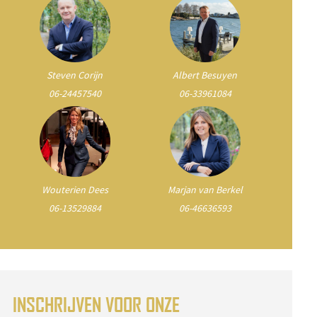
Steven Corijn
Albert Besuyen
06-24457540
06-33961084
Wouterien Dees
Marjan van Berkel
06-13529884
06-46636593
INSCHRIJVEN VOOR ONZE