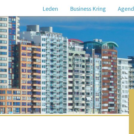
Stuur ons een e-mail
Leden
Business Kring
Agend