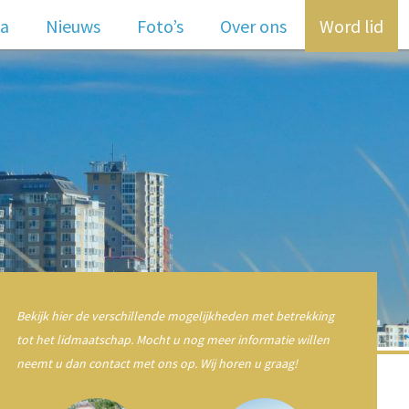
:
Info@businessnetwerkzeeland.nl
Bel ons:
06-33961084
a
Nieuws
Foto’s
Over ons
Word lid
Bekijk hier de verschillende mogelijkheden met betrekking
tot het lidmaatschap. Mocht u nog meer informatie willen
neemt u dan contact met ons op. Wij horen u graag!