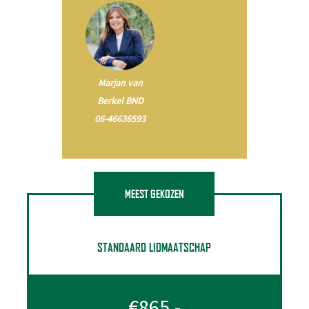
Marjan van
Berkel BND
06-46636593
MEEST GEKOZEN
STANDAARD LIDMAATSCHAP
€865,-