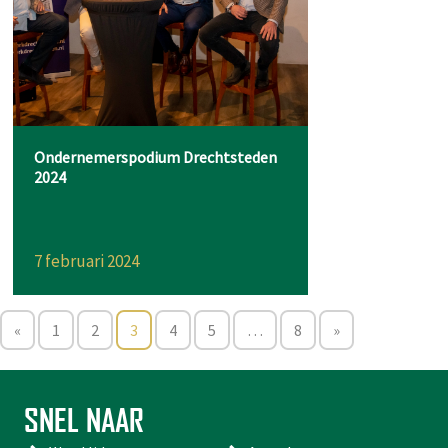
Ondernemerspodium Drechtsteden
2024
7 februari 2024
«
1
2
3
4
5
…
8
»
SNEL NAAR