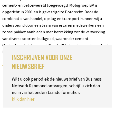
cement- en betonwereld toegevoegd. Mobigroep BV is
opgericht in 2001 en is gevestigd te Dordrecht. Door de
combinatie van handel, opslag en transport kunnen wij u
ondersteund door een team van ervaren medewerkers een
totaalpakket aanbieden met betrekking tot de verwerking
van diverse soorten bulkgoed, waaronder cement.
Onderstaand ziet u verschillende BV’s beschreven die onder de
Mobigroep vallen.
INSCHRIJVEN VOOR ONZE
NIEUWSBRIEF
Terug naar het overzicht
Wilt u ook periodiek de nieuwsbrief van Business
Netwerk Rijnmond ontvangen, schrijf u zich dan
nu in via het onderstaande formulier:
klik dan hier