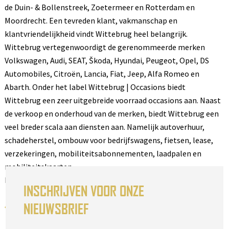
de Duin- & Bollenstreek, Zoetermeer en Rotterdam en
Moordrecht. Een tevreden klant, vakmanschap en
klantvriendelijkheid vindt Wittebrug heel belangrijk.
Wittebrug vertegenwoordigt de gerenommeerde merken
Volkswagen, Audi, SEAT, Škoda, Hyundai, Peugeot, Opel, DS
Automobiles, Citroën, Lancia, Fiat, Jeep, Alfa Romeo en
Abarth. Onder het label Wittebrug | Occasions biedt
Wittebrug een zeer uitgebreide voorraad occasions aan. Naast
de verkoop en onderhoud van de merken, biedt Wittebrug een
veel breder scala aan diensten aan. Namelijk autoverhuur,
schadeherstel, ombouw voor bedrijfswagens, fietsen, lease,
verzekeringen, mobiliteitsabonnementen, laadpalen en
mobiliteitskaarten.
Kijk op wittebrug.nl en bekijk voor de producten en diensten.
INSCHRIJVEN VOOR ONZE
NIEUWSBRIEF
Terug naar het overzicht