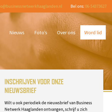
fo@businessnetwerkhaaglanden.nl
Bel ons:
06-54373627
Nieuws
Foto’s
Over ons
Word lid
INSCHRIJVEN VOOR ONZE
NIEUWSBRIEF
Wilt u ook periodiek de nieuwsbrief van Business
Netwerk Haaglanden ontvangen, schrijf u zich