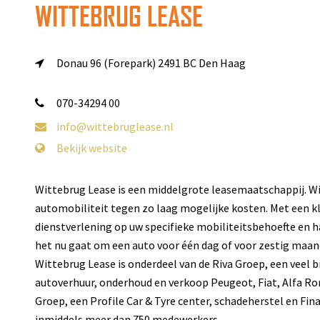
WITTEBRUG LEASE
Donau 96 (Forepark)
2491 BC Den Haag
070-34294 00
info@wittebruglease.nl
Bekijk website
Wittebrug Lease is een middelgrote leasemaatschappij. Wij
automobiliteit tegen zo laag mogelijke kosten. Met een k
dienstverlening op uw specifieke mobiliteitsbehoefte en 
het nu gaat om een auto voor één dag of voor zestig maan
Wittebrug Lease is onderdeel van de Riva Groep, een veel b
autoverhuur, onderhoud en verkoop Peugeot, Fiat, Alfa 
Groep, een Profile Car & Tyre center, schadeherstel en Fin
inmiddels meer dan 750 medewerkers.