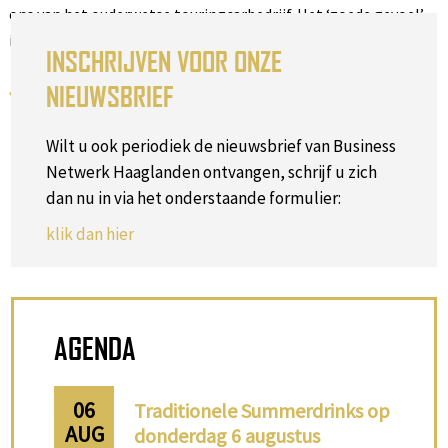
ons van het ouderwetse touringcarbedrijf. Het ‘goede gevoel’
is het resultaat van het klantgericht denken en doen.
INSCHRIJVEN VOOR ONZE
NIEUWSBRIEF
Terug naar het overzicht
Wilt u ook periodiek de nieuwsbrief van Business
Netwerk Haaglanden ontvangen, schrijf u zich
dan nu in via het onderstaande formulier:
klik dan hier
AGENDA
06
Traditionele Summerdrinks op
AUG
donderdag 6 augustus