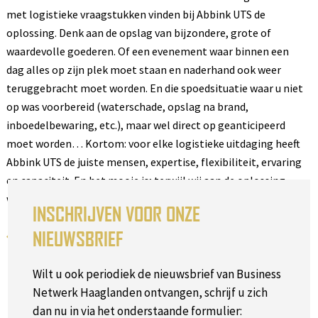
met logistieke vraagstukken vinden bij Abbink UTS de
oplossing. Denk aan de opslag van bijzondere, grote of
waardevolle goederen. Of een evenement waar binnen een
dag alles op zijn plek moet staan en naderhand ook weer
teruggebracht moet worden. En die spoedsituatie waar u niet
op was voorbereid (waterschade, opslag na brand,
inboedelbewaring, etc.), maar wel direct op geanticipeerd
moet worden… Kortom: voor elke logistieke uitdaging heeft
Abbink UTS de juiste mensen, expertise, flexibiliteit, ervaring
en capaciteit. En het mooie is; terwijl wij aan de oplossing
werken, kunnen uw medewerkers ongehinderd door.
INSCHRIJVEN VOOR ONZE
NIEUWSBRIEF
Terug naar het overzicht
Wilt u ook periodiek de nieuwsbrief van Business
Netwerk Haaglanden ontvangen, schrijf u zich
dan nu in via het onderstaande formulier: