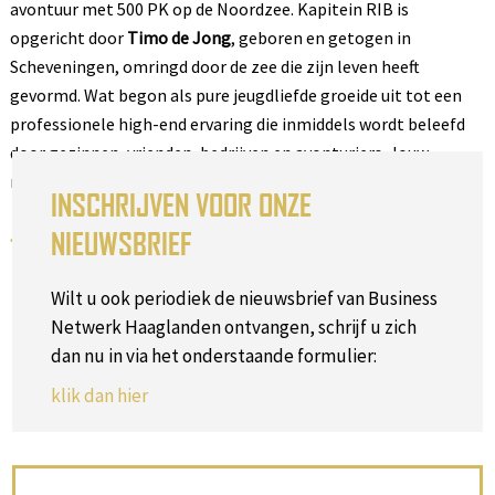
avontuur met 500 PK op de Noordzee. Kapitein RIB is
opgericht door
Timo de Jong
, geboren en getogen in
Scheveningen, omringd door de zee die zijn leven heeft
gevormd. Wat begon als pure jeugdliefde groeide uit tot een
professionele high-end ervaring die inmiddels wordt beleefd
door gezinnen, vrienden, bedrijven en avonturiers. Jouw
missie op zee begint hier.
INSCHRIJVEN VOOR ONZE
NIEUWSBRIEF
Terug naar het overzicht
Wilt u ook periodiek de nieuwsbrief van Business
Netwerk Haaglanden ontvangen, schrijf u zich
dan nu in via het onderstaande formulier:
klik dan hier