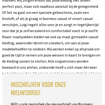
mannen. Wij zorgen ervoor dat jouw kleding niet alleen
perfect past, maar ook naadloos aansluit bij de gelegenheid.
Of het nu gaat om een speciale gebeurtenis, zoals een
bruiloft, of als je graag in business casual of smart casual
verschijnt, Luigi regelt alles voor je en zorgt er tegelijkertijd
voor dat je je zelfverzekerd en comfortabel voelt in je outfit.
Naast maatpakken bieden we ook op maat gemaakte casual
kleding, waaronder denim en sneakers, om aan al jouw
modebehoeften te voldoen. Wij werken enkel op afspraak om
goed de tijd te nemen om jouw wensen in kaart te brengen en
de kleding samen te stellen. Alle snijpatronen worden
bewaard in ons atelier, zodoende hoeft u zich maar één keer
op te laten meten. Ideaal om snel te kunnen schakelen bij een
nieuwe aankoop.
INSCHRIJVEN VOOR ONZE
NIEUWSBRIEF
Terug naar het overzicht
Wilt u ook periodiek de nieuwsbrief van Business