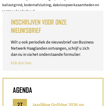
ballastgrind, bodemafsluiting, daksloopwerkzaamheden en
vastgoedonderhoud.
INSCHRIJVEN VOOR ONZE
NIEUWSBRIEF
Terug naar het overzicht
Wilt u ook periodiek de nieuwsbrief van Business
Netwerk Haaglanden ontvangen, schrijf u zich
dan nu in via het onderstaande formulier:
klik dan hier
AGENDA
27
Jaarlijkse Golfdag 2026 op