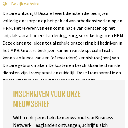
Bekijk website
Discare ontzorgt! Discare levert diensten die bedrijven
volledig ontzorgen op het gebied van arbodienstverlening en
HRM. Het leveren van een combinatie van diensten op het
snijvlak van arbodienstverlening, zorg, verzekeringen en HRM.
Deze dienen te leiden tot algehele ontzorging bij bedrijven in
het MKB. Grotere bedrijven kunnen van de specialistische
kennis en kunde van een (of meerdere) kennisbron(nen) van
Discare gebruik maken. De kosten en beschikbaarheid van de
diensten zijn transparant en duidelijk. Deze transparantie en
duidelijkheid is ook terug te vinden in de voor de
opdrachtgevers te realiseren doelstellingen.
INSCHRIJVEN VOOR ONZE
NIEUWSBRIEF
Terug naar het overzicht
Wilt u ook periodiek de nieuwsbrief van Business
Netwerk Haaglanden ontvangen, schrijf u zich