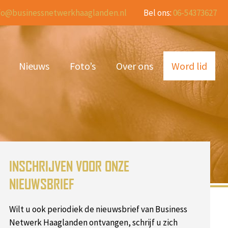
fo@businessnetwerkhaaglanden.nl
Bel ons:
06-54373627
Nieuws
Foto’s
Over ons
Word lid
INSCHRIJVEN VOOR ONZE
NIEUWSBRIEF
Wilt u ook periodiek de nieuwsbrief van Business
Netwerk Haaglanden ontvangen, schrijf u zich