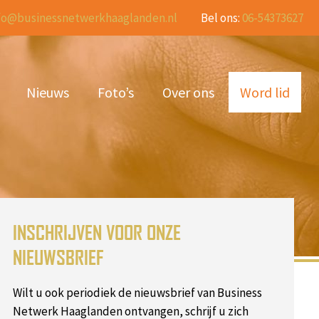
fo@businessnetwerkhaaglanden.nl
Bel ons:
06-54373627
Nieuws
Foto’s
Over ons
Word lid
INSCHRIJVEN VOOR ONZE
NIEUWSBRIEF
Wilt u ook periodiek de nieuwsbrief van Business
Netwerk Haaglanden ontvangen, schrijf u zich