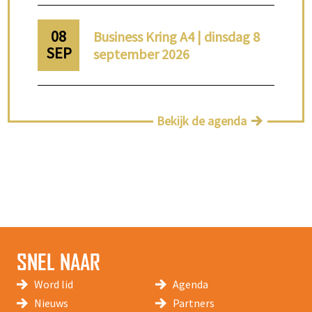
08
Business Kring A4 | dinsdag 8
SEP
september 2026
Bekijk de agenda
SNEL NAAR
Word lid
Agenda
Nieuws
Partners