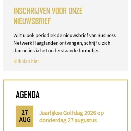
Rijnland, Bollenstreek en het Groene Hart).
INSCHRIJVEN VOOR ONZE
NIEUWSBRIEF
Terug naar het overzicht
Wilt u ook periodiek de nieuwsbrief van Business
Netwerk Haaglanden ontvangen, schrijf u zich
dan nu in via het onderstaande formulier:
klik dan hier
AGENDA
27
Jaarlijkse Golfdag 2026 op
AUG
donderdag 27 augustus