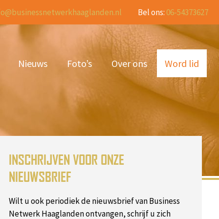
fo@businessnetwerkhaaglanden.nl
Bel ons:
06-54373627
Nieuws
Foto’s
Over ons
Word lid
INSCHRIJVEN VOOR ONZE
NIEUWSBRIEF
Wilt u ook periodiek de nieuwsbrief van Business
Netwerk Haaglanden ontvangen, schrijf u zich