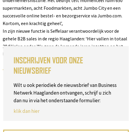
ondernemershistorie. Het bedrijft telt momenteel ruim 650
supermarkten, acht Foodmarkten, acht Jumbo City en een
succesvolle online bestel- en bezorgservice via Jumbo.com.
Kortom, een krachtig geheel’,
In zijn nieuwe functie is Seffelaar verantwoordelijk voor de
gehele B2B sales in de regio Haaglanden: ‘Hier vallen in totaal
29 filialen onder. We gaan de komende jaren inzetten op het
leveren aan bedrijven,’ aldus een enthousiaste Seffelaar.
INSCHRIJVEN VOOR ONZE
NIEUWSBRIEF
Terug naar het overzicht
Wilt u ook periodiek de nieuwsbrief van Business
Netwerk Haaglanden ontvangen, schrijf u zich
dan nu in via het onderstaande formulier:
klik dan hier