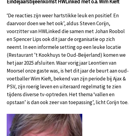
Eindejaarsbijeenkomst HWLinked met o.a. Wim Kieft
‘De reacties zijn weer hartstikke leuk en positief. En
daarvoor doen we het ook’, aldus Steven Corijn,
voorzitter van HWLinked die samen met Johan Roobol
en Spencer Lips ook dit jaar de organisatie op zich
neemt. In een informele setting op een leuke locatie
(Restaurant ’t Kookhuys te Oud-Beijerland) komen we
het jaar 2025 afsluiten. Waar vorig jaar Leontien van
Moorsel onze gaste was, is het dit jaar de beurt aan oud-
voetballer Wim Kieft, bekend van zijn periode bij Ajax &
PSV, zijn roerig leven en uiteraard regelmatig te zien
tijdens diverse tv-optreden. Het thema ‘vallen en
opstaan’ is dan ook zeer van toepassing’, licht Corijn toe.