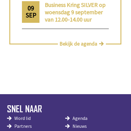
Business Kring SILVER op
09
woensdag 9 september
SEP
van 12.00-14.00 uur
Bekijk de agenda
SNEL NAAR
Word lid
Agenda
Partners
Nieuws