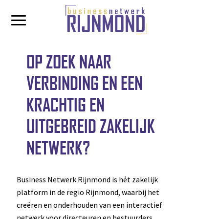
OP ZOEK NAAR
VERBINDING EN EEN
KRACHTIG EN
UITGEBREID ZAKELIJK
NETWERK?
Business Netwerk Rijnmond is hét zakelijk
platform in de regio Rijnmond, waarbij het
creëren en onderhouden van een interactief
netwerk voor directeuren en bestuurders