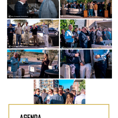
van
2
AGENDA
«
‹
›
»