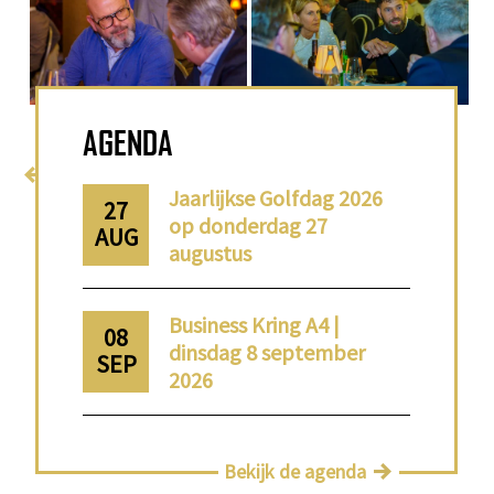
van
5
AGENDA
«
‹
›
»
Terug naar home
Jaarlijkse Golfdag 2026
27
op donderdag 27
AUG
augustus
Business Kring A4 |
08
dinsdag 8 september
SEP
2026
Bekijk de agenda